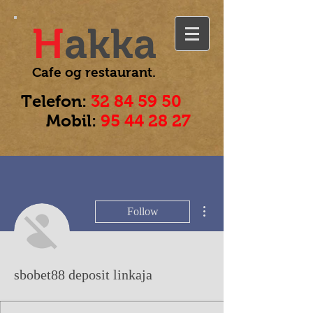
H
akka
Cafe og
restaurant.
Telefon:
32 84 59 50
Mobil:
95 44 28 27
More actions
Follow
sbobet88 deposit linkaja