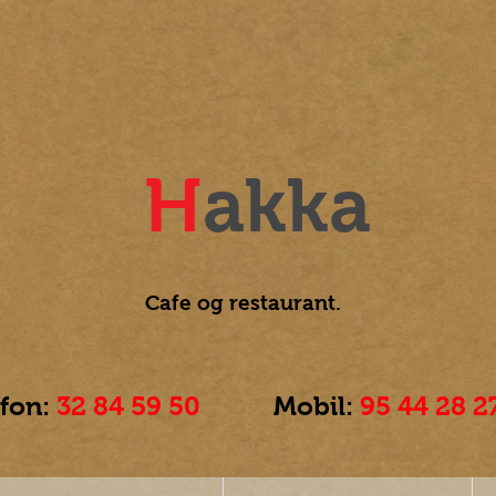
H
akka
Cafe og
restaurant.
efon:
32 84 59 50
Mobil:
95 44 28 2