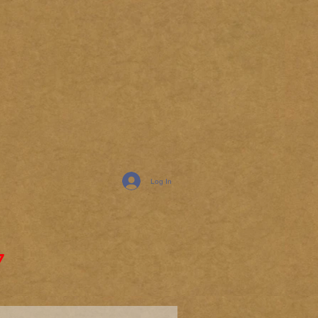
Log In
7