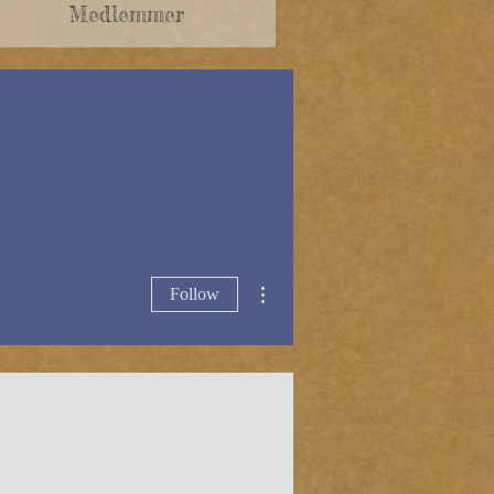
Medlemmer
More actions
Follow