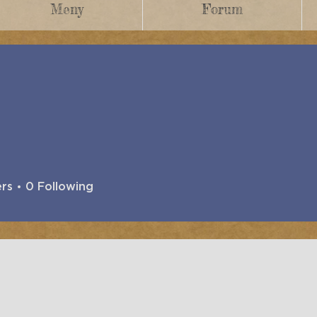
Meny
Forum
ers
0
Following