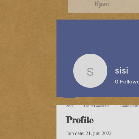
Hjem
sisi
sisi
0
Follow
Profil
Forum Comments
Forum Posts
Profile
Join date: 21. juni 2022