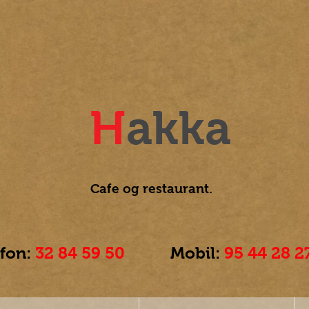
H
akka
Cafe og
restaurant.
efon:
32 84 59 50
Mobil:
95 44 28 2